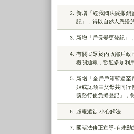
2
新增「經我國法院撤銷
記」，得以自然人憑證
3
新增「戶長變更登記」
4
有關民眾於內政部戶政
機關通報，歡迎多加利用
5
新增「全戶戶籍暫遷至
婚或認領由父母共同行
義務行使負擔登記」，
6
虛報遷徙 小心觸法
7
國籍法修正宣導-有殊