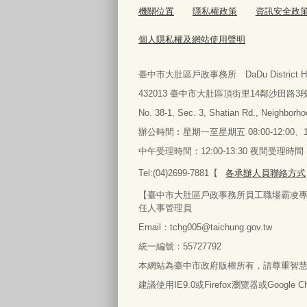
機關位置
隱私權政策
資訊安全政
個人隱私權及網站使用聲明
臺中市大肚區戶政事務所 DaDu District Househol
432013 臺中市大肚區頂街里14鄰沙田路3段
No. 38-1, Sec. 3, Shatian Rd., Neighborhoo
辦公時間︰星期一至星期五
08:00-12:00、1
中午受理時間：12:00-13:30 夜間受理時
Tel:(04)2699-7881【
各承辦人員聯絡方式
【臺中市大肚區戶政事務所員工職場霸凌專線】04269
任人事管理員
Email：tchg005@taichung.gov.tw
統一編號：55727792
本網站為臺中市政府版權所有，請尊重智
建議使用IE9.0或Firefox瀏覽器或Google