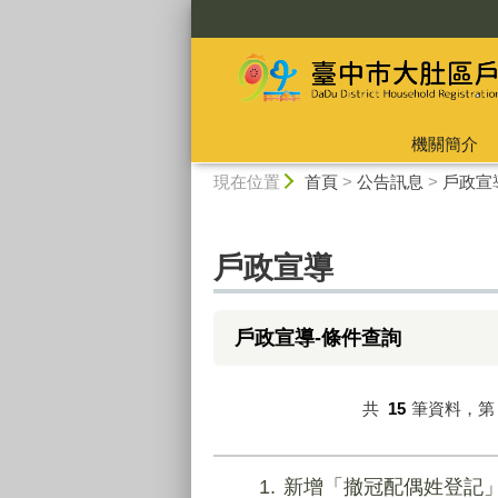
:::
機關簡介
:::
現在位置
首頁
>
公告訊息
>
戶政宣
戶政宣導
戶政宣導-條件查詢
共
15
筆資料，
1
新增「撤冠配偶姓登記