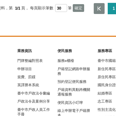
資料，第
1/1
頁，
每頁顯示筆數
筆
1
業務資訊
便民服務
服務專區
門牌整編對照表
服務e櫃檯
臺中市國籍
申辦項目
戶籍登記網路申辦服
新住民專區
務
規費、罰鍰
原住民專區
預約登記便民服務
英譯謄本系統
國民身分證
戶籍資料異動跨機關
臺中市戶政法令彙編
結婚專區
通報服務
戶政法令及案例分享
志工專區
便民資訊小叮嚀
臺中市戶政人員工作
性別主流化
線上申辦電子戶籍謄
手冊
本