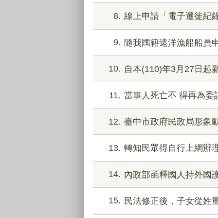
8
線上申請「電子遷徙紀
9
隨我國籍遠洋漁船船員
10
自本(110)年3月2
11
當事人死亡不 得再為委
12
臺中市政府民政局形象動
13
轉知民眾得自行上網辦理
14
內政部函釋國人持外國護
15
民法修正後，子女從姓重