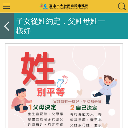
子女從姓約定，父姓母姓一
樣好