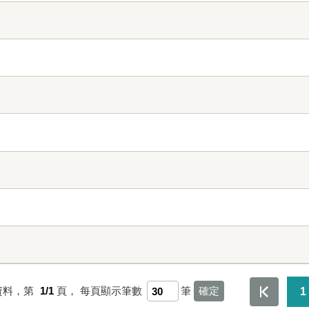
資料，第
1/1
頁，
每頁顯示筆數
筆
1