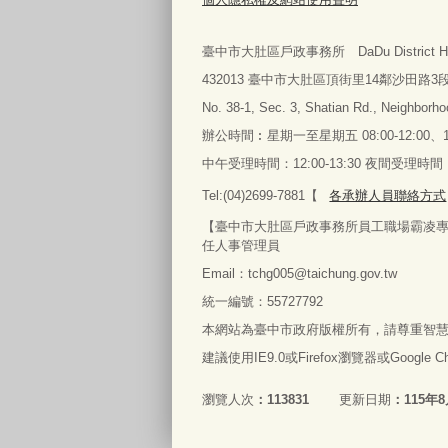
臺中市大肚區戶政事務所 DaDu District Househol
432013 臺中市大肚區頂街里14鄰沙田路3段
No. 38-1, Sec. 3, Shatian Rd., Neighborhoo
辦公時間︰星期一至星期五
08:00-12:00、1
中午受理時間：12:00-13:30 夜間受理時
Tel:(04)2699-7881【
各承辦人員聯絡方式
【臺中市大肚區戶政事務所員工職場霸凌專線】04269
任人事管理員
Email：tchg005@taichung.gov.tw
統一編號：55727792
本網站為臺中市政府版權所有，請尊重智
建議使用IE9.0或Firefox瀏覽器或Google
瀏覽人次
113831
更新日期
115年