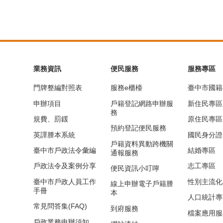
業務資訊
便民服務
服務專區
門牌整編對照表
服務e櫃檯
臺中市國籍
申辦項目
戶籍登記網路申辦服
新住民專區
務
規費、罰鍰
原住民專區
預約登記便民服務
英譯謄本系統
國民身分證
戶籍資料異動跨機關
臺中市戶政法令彙編
結婚專區
通報服務
戶政法令及案例分享
志工專區
便民資訊小叮嚀
臺中市戶政人員工作
性別主流化
線上申辦電子戶籍謄
手冊
本
人口統計專
常見問答集(FAQ)
到府服務
檔案應用服
戶政業務申辦須知